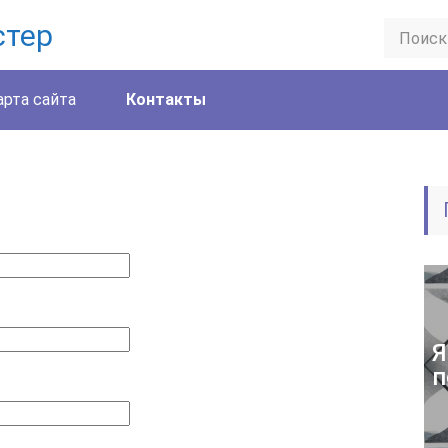
стер
арта сайта
Контакты
Я
п