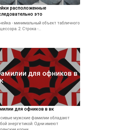
ейки расположенные
следовательно это
Ячейка - минимальный объект табличного
цессора. 2. Строка -...
амилии для офников в
к
милии для офников в вк
сивые мужские фамилии обладают
бой энергетикой. Одни имеют
рянские корни,...