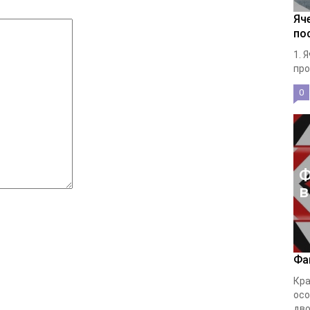
Яч
по
1. 
про
0
Ф
в
Фа
Кра
осо
дво