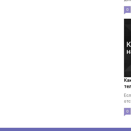
0
К
н
Ка
те
Есл
отс
0