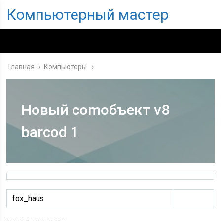
Компьютерный мастер
Главная
›
Компьютеры
Новый comобъект v8
barcod 1
fox_haus