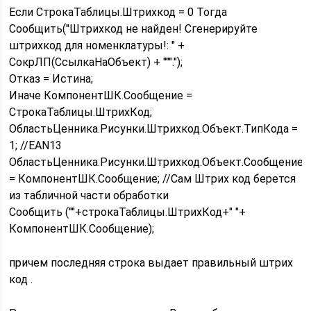
Если СтрокаТаблицы.Штрихкод = 0 Тогда
Сообщить("Штрихкод не найден! Сгенерируйте
штрихкод для номенклатуры!: " +
СокрЛП(СсылкаНаОбъект) + """.");
Отказ = Истина;
Иначе КомпонентШК.Сообщение =
СтрокаТаблицы.ШтрихКод;
ОбластьЦенника.Рисунки.Штрихкод.Объект.ТипКода =
1; //EAN13
ОбластьЦенника.Рисунки.Штрихкод.Объект.Сообщение
= КомпонентШК.Сообщение; //Сам Штрих код берется
из табличной части обработки
Сообщить (""+строкаТаблицы.ШтрихКод+" "+
КомпонентШК.Сообщение);
причем последняя строка выдает правильный штрих
код .