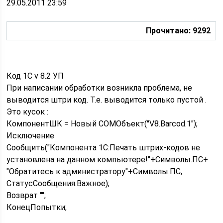
29.05.2011 23:59
Прочитано: 9292
Код 1C v 8.2 УП
При написании обработки возникла проблема, не
выводится штри код. Т.е. выводится только пустой .
Это кусок :
КомпонентШК = Новый COMОбъект("V8.Barcod.1");
Исключение
Сообщить("Компонента 1С:Печать штрих-кодов не
установлена на данном компьютере!"+Символы.ПС+
"Обратитесь к администратору"+Символы.ПС,
СтатусСообщения.Важное);
Возврат "";
КонецПопытки;