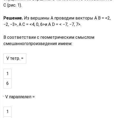
C (рис. 1).
Решение.
Из вершины A проводим векторы A B = <2,
−2, −3>, A C = <4, 0, 6>и A D = < −7, −7, 7>.
В соответствии с геометрическим смыслом
смешанногопроизведения имеем:
V тетр. =
1
6
· V параллелеп =
1