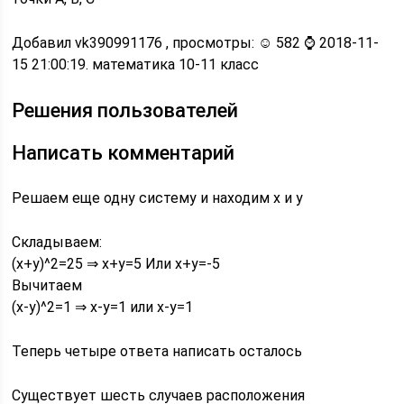
Добавил vk390991176 , просмотры: ☺ 582 ⌚ 2018-11-
15 21:00:19. математика 10-11 класс
Решения пользователей
Написать комментарий
Решаем еще одну систему и находим х и у
Складываем:
(x+y)^2=25 ⇒ x+y=5 Или х+у=-5
Вычитаем
(x-y)^2=1 ⇒ x-y=1 или x-y=1
Теперь четыре ответа написать осталось
Существует шесть случаев расположения