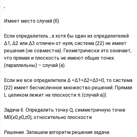
,
Имеет место случай (б).
Если определитель , а хотя бы один из определителей
Δ1, Δ2 или Δ3 отличен от нуля, система (22) не имеет
решения (не совместна). Геометрически это означает,
что прямая и плоскость не имеют общих точек
(параллельны) – случай (а).
Если же все определители Δ =Δ1=Δ2=Δ3=0, то система
(22) имеет бесчисленное множество решений. Прямая
L целиком лежит на плоскости π (случай в)).
Задача 6.
Определить точку Q, симметричную точке
M0(x0,y0,z0), относительно плоскости
Решение.
Запишем алгоритм решения задачи.