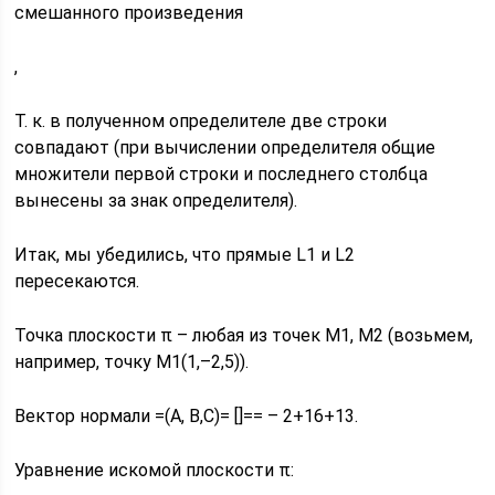
смешанного произведения
,
Т. к. в полученном определителе две строки
совпадают (при вычислении определителя общие
множители первой строки и последнего столбца
вынесены за знак определителя).
Итак, мы убедились, что прямые L1 и L2
пересекаются.
Точка плоскости π – любая из точек М1, М2 (возьмем,
например, точку М1(1,–2,5)).
Вектор нормали =(А, B,C)= []== – 2+16+13.
Уравнение искомой плоскости π: