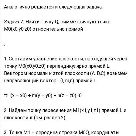
Аналогично решается и следующая задача.
Задача 7.
Найти точку Q, симметричную точке
M0(x0,y0,z0) относительно прямой
.
1. Составим уравнение плоскости, проходящей через
точку M0(x0,y0,z0) перпендикулярно прямой L.
Вектором нормали к этой плоскости (A, B,C) возьмем
направляющий вектор =(l, m,n) прямой L.
π: l(x – x0) + m(y – y0) + n(z – z0)=0.
2. Найдем точку пересечения M1(x1,y1,z1) прямой L и
плоскости π (см. раздел 2).
3. Точка M1 – середина отрезка M0Q, координаты