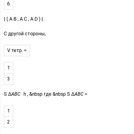
6
| ( A B , A C , A D ) | .
С другой стороны,
V тетр. =
1
3
S Δ
ABC
· h , &nbsp где &nbsp S Δ
ABC
=
1
2