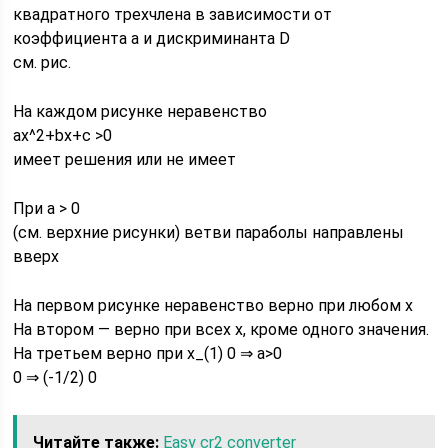
квадратного трехчлена в зависимости от
коэффициента а и дискриминанта D
см. рис.
На каждом рисунке неравенство
ax^2+bx+c >0
имеет решения или не имеет
При a > 0
(см. верхние рисунки) ветви параболы направлены
вверх
На первом рисунке неравенство верно при любом х
На втором — верно при всех х, кроме одного значения.
На третьем верно при x_(1) 0 ⇒ a>0
0 ⇒ (-1/2) 0
Читайте также:
Easy cr2 converter