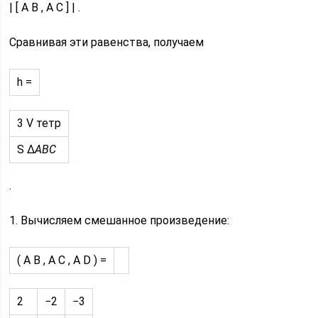
| [ A B , A C ] | .
Сравнивая эти равенства, получаем
h =
3 V тетр
S Δ
ABC
.
1. Вычисляем смешанное произведение:
( A B , A C , A D ) =
2
−2
−3