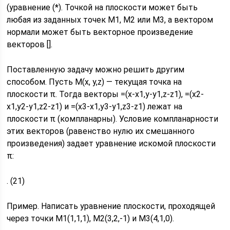
(уравнение (*). Точкой на плоскости может быть
любая из заданных точек М1, М2 или М3, а вектором
нормали может быть векторное произведение
векторов [].
Поставленную задачу можно решить другим
способом. Пусть М(x, y,z) — текущая точка на
плоскости π. Тогда векторы =(x-x1,y-y1,z-z1), =(x2-
x1,y2-y1,z2-z1) и =(x3-x1,y3-y1,z3-z1) лежат на
плоскости π (компланарны). Условие компланарности
этих векторов (равенство нулю их смешанного
произведения) задает уравнение искомой плоскости
π:
. (21)
Пример. Написать уравнение плоскости, проходящей
через точки М1(1,1,1), М2(3,2,-1) и М3(4,1,0).