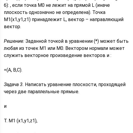
6): , если точка M0 не лежит на прямой L (иначе
плоскость однозначно не определена). Точка
М1(x1,y1,z1) принадлежит L, вектор – направляющий
вектор.
Решение:
Заданной точкой в уравнении (*) может быть
любая из точек М1 или М0. Вектором нормали может
служить векторное произведение векторов и :
=(A, B,C).
Задача 3.
Написать уравнение плоскости, проходящей
через две параллельные прямые.
и
Т. M1 (x1,y1,z1),