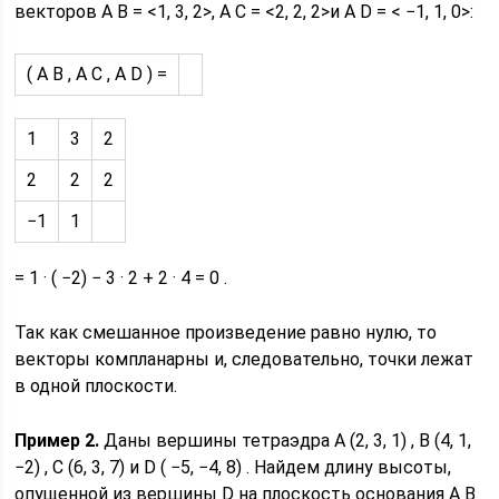
векторов A B = <1, 3, 2>, A C = <2, 2, 2>и A D = < −1, 1, 0>:
( A B , A C , A D ) =
1
3
2
2
2
2
−1
1
= 1 · ( −2) − 3 · 2 + 2 · 4 = 0 .
Так как смешанное произведение равно нулю, то
векторы компланарны и, следовательно, точки лежат
в одной плоскости.
Пример 2.
Даны вершины тетраэдра A (2, 3, 1) , B (4, 1,
−2) , C (6, 3, 7) и D ( −5, −4, 8) . Найдем длину высоты,
опущенной из вершины D на плоскость основания A B