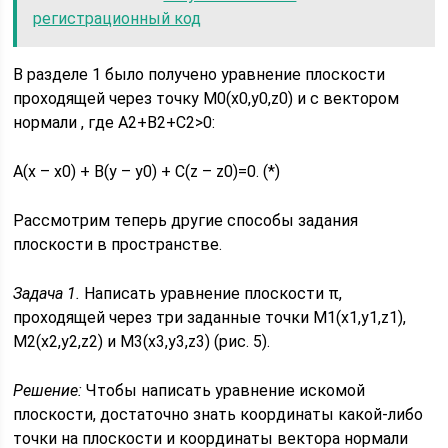
регистрационный код
В разделе 1 было получено уравнение плоскости
проходящей через точку М0(x0,y0,z0) и с вектором
нормали , где A2+B2+C2>0:
A(x – x0) + B(y – y0) + C(z – z0)=0. (*)
Рассмотрим теперь другие способы задания
плоскости в пространстве.
Задача 1.
Написать уравнение плоскости π,
проходящей через три заданные точки М1(x1,y1,z1),
М2(x2,y2,z2) и М3(x3,y3,z3) (рис. 5).
Решение:
Чтобы написать уравнение искомой
плоскости, достаточно знать координаты какой-либо
точки на плоскости и координаты вектора нормали