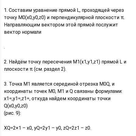
1. Составим уравнение прямой L, проходящей через
точку M0(x0,y0,z0) и перпендикулярной плоскости π.
Направляющим вектором этой прямой послужит
вектор нормали
.
2. Найдём точку пересечения M1(x1,y1,z1) прямой L и
плоскости π (см. раздел 2).
3. Точка M1 является серединой отрезка M0Q, и
координаты точек M0, M1 и Q связаны формулами:
x1=,y1=,z1=, откуда найдем координаты точки
Q(x0,y0,z0)
(рис. 9):
XQ=2×1 – x0, yQ=2y1 – y0, zQ=2z1 – z0.